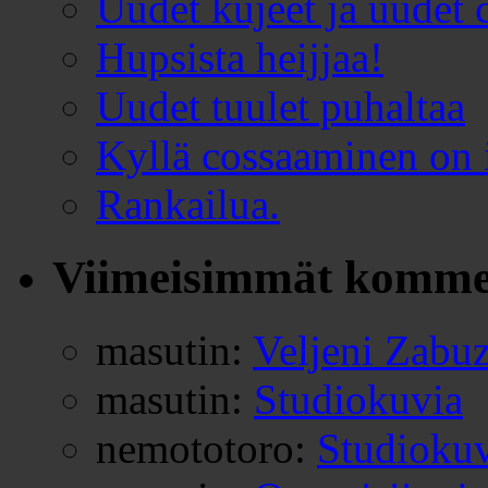
Uudet kujeet ja uudet c
Hupsista heijjaa!
Uudet tuulet puhaltaa
Kyllä cossaaminen on 
Rankailua.
Viimeisimmät komme
masutin
:
Veljeni Zabu
masutin
:
Studiokuvia
nemototoro
:
Studioku