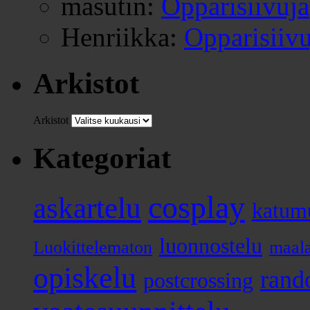
masutin
:
Opparisiivuja
Henriikka
:
Opparisiivu
Arkistot
Arkistot
Kategoriat
cosplay
askartelu
katum
luonnostelu
Luokittelematon
maal
opiskelu
ran
postcrossing