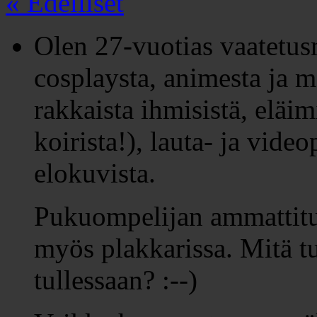
« Edelliset
Olen 27-vuotias vaatetus
cosplaysta, animesta ja m
rakkaista ihmisistä, eläim
koirista!), lauta- ja video
elokuvista.
Pukuompelijan ammattitut
myös plakkarissa. Mitä t
tullessaan? :--)