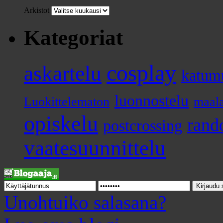
Arkistot
Kategoriat
cosplay
askartelu
katum
luonnostelu
Luokittelematon
maal
opiskelu
ran
postcrossing
vaatesuunnittelu
Unohtuiko salasana?