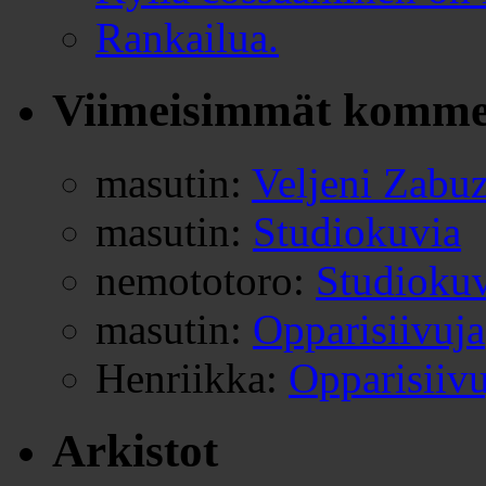
Rankailua.
Viimeisimmät komme
masutin
:
Veljeni Zabu
masutin
:
Studiokuvia
nemototoro
:
Studioku
masutin
:
Opparisiivuja
Henriikka
:
Opparisiivu
Arkistot