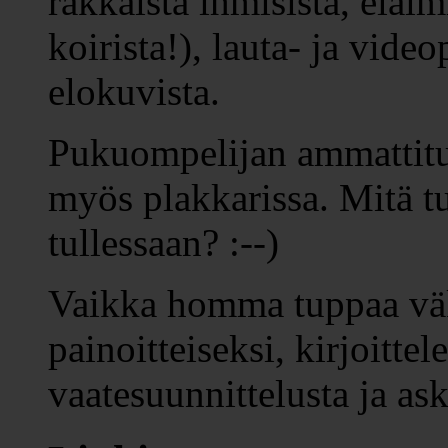
rakkaista ihmisistä, eläim
koirista!), lauta- ja video
elokuvista.
Pukuompelijan ammattitut
myös plakkarissa. Mitä t
tullessaan? :--)
Vaikka homma tuppaa vä
painoitteiseksi, kirjoitte
vaatesuunnittelusta ja ask