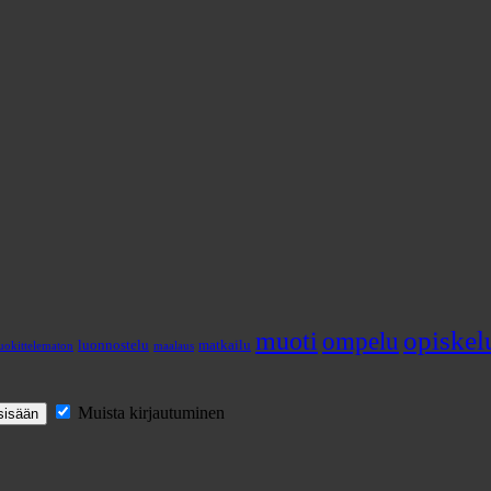
opiskel
muoti
ompelu
luonnostelu
matkailu
uokittelematon
maalaus
Muista kirjautuminen