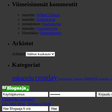
Viimeisimmät kommentit
masutin
:
Veljeni Zabuza
masutin
:
Studiokuvia
nemototoro
:
Studiokuvia
masutin
:
Opparisiivuja
Henriikka
:
Opparisiivuja
Arkistot
Arkistot
Kategoriat
cosplay
askartelu
käsityö
katumuoti
kulttuuri
lemmikit
L
Unohtuiko salasana?
Luo oma blogi
Seuraava blogi