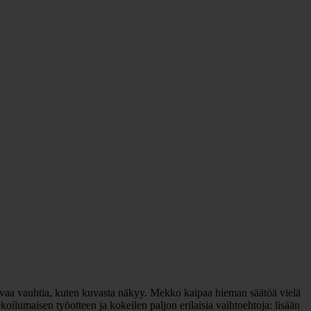
kovaa vauhtia, kuten kuvasta näkyy. Mekko kaipaa hieman säätöä vielä
oilumaisen työotteen ja kokeilen paljon erilaisia vaihtoehtoja: lisään