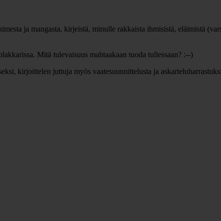
esta ja mangasta, kirjeistä, minulle rakkaista ihmisistä, eläimistä (vars
lakkarissa. Mitä tulevaisuus mahtaakaan tuoda tullessaan? :--)
, kirjoittelen juttuja myös vaatesuunnittelusta ja askarteluharrastuksi