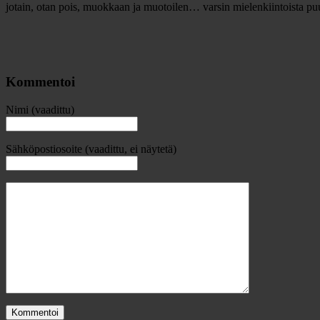
jotain, otan pois, muokkaan ja muotoilen… varsin mielenkiintoista puuh
Kommentoi
Nimi (vaadittu)
Sähköpostiosoite (vaadittu, ei näytetä)