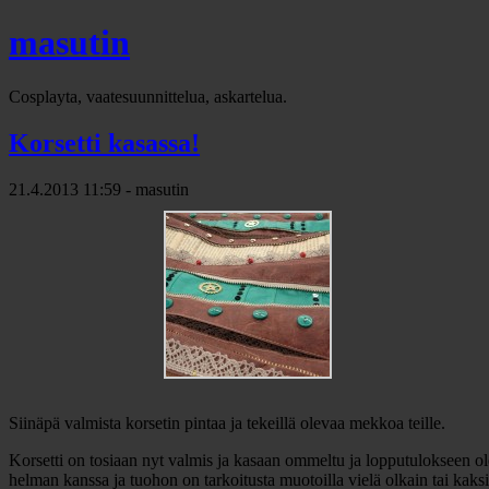
masutin
Cosplayta, vaatesuunnittelua, askartelua.
Korsetti kasassa!
21.4.2013 11:59 - masutin
Siinäpä valmista korsetin pintaa ja tekeillä olevaa mekkoa teille.
Korsetti on tosiaan nyt valmis ja kasaan ommeltu ja lopputulokseen o
helman kanssa ja tuohon on tarkoitusta muotoilla vielä olkain tai kaks