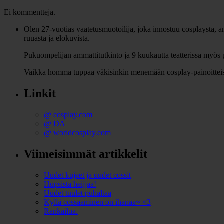
Ei kommentteja.
Olen 27-vuotias vaatetusmuotoilija, joka innostuu cosplaysta, anim
ruuasta ja elokuvista.
Pukuompelijan ammattitutkinto ja 9 kuukautta teatterissa myös p
Vaikka homma tuppaa väkisinkin menemään cosplay-painoitteiseksi
Linkit
@ cosplay.com
@ DA
@ worldcosplay.com
Viimeisimmät artikkelit
Uudet kujeet ja uudet cossit
Hupsista heijjaa!
Uudet tuulet puhaltaa
Kyllä cossaaminen on ihanaa~ <3
Rankailua.