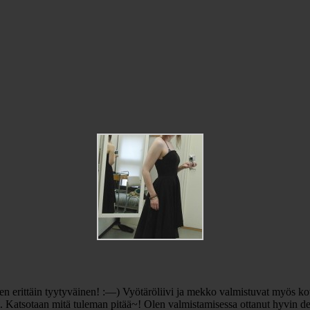
len erittäin tyytyväinen! :—) Vyötäröliivi ja mekko valmistuvat myös 
i. Katsotaan mitä tuleman pitää~! Olen valmistamisessa ottanut hyvin dek