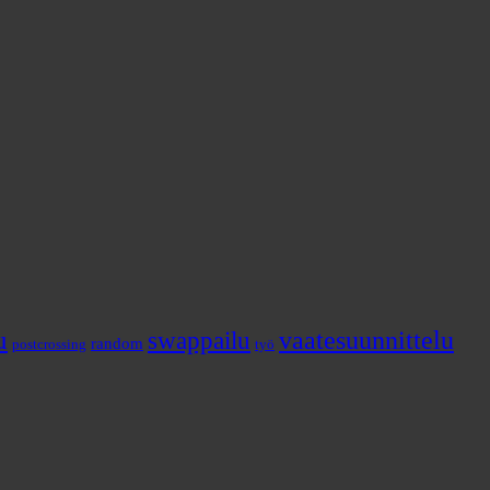
u
vaatesuunnittelu
swappailu
random
postcrossing
työ